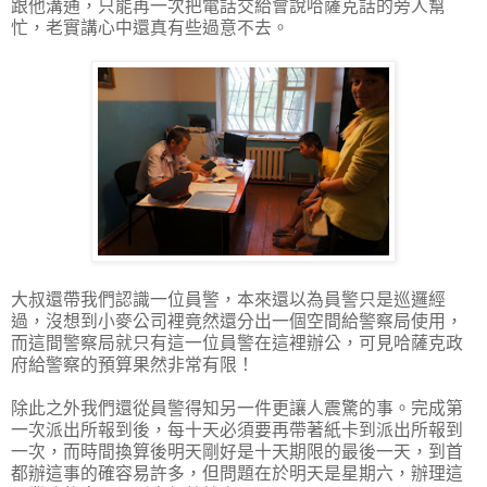
跟他溝通，只能再一次把電話交給會說哈薩克話的旁人幫
忙，老實講心中還真有些過意不去。
大叔還帶我們認識一位員警，本來還以為員警只是巡邏經
過，沒想到小麥公司裡竟然還分出一個空間給警察局使用，
而這間警察局就只有這一位員警在這裡辦公，可見哈薩克政
府給警察的預算果然非常有限！
除此之外我們還從員警得知另一件更讓人震驚的事。完成第
一次派出所報到後，每十天必須要再帶著紙卡到派出所報到
一次，而時間換算後明天剛好是十天期限的最後一天，到首
都辦這事的確容易許多，但問題在於明天是星期六，辦理這