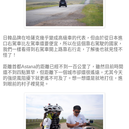
日韓品牌在哈薩克幾乎變成高級車的代表，但由於從日本進
口右駕車比左駕車還要便宜，所以在這個靠右駕駛的國家，
我們一樣看得到右駕車開上路靠右行走，了解後也就見怪不
怪了！
距離首都Astana的距離已經不到一百公里了，雖然目前時間
還不到四點算早，但距離下一個城市卻還很遙遠，尤其今天
的強逆風阻擾下就更遙不可及了。想一想還是就地打住，進
到眼前的村子裡晃晃。