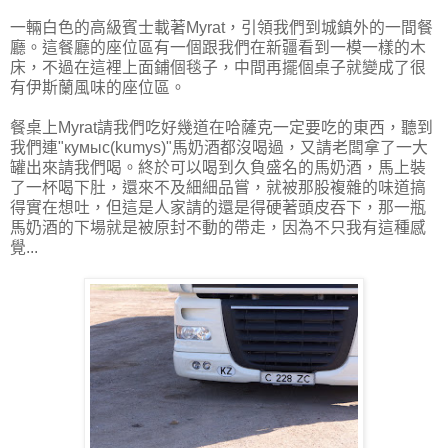
一輛白色的高級賓士載著Myrat，引領我們到城鎮外的一間餐
廳。這餐廳的座位區有一個跟我們在新疆看到一模一樣的木
床，不過在這裡上面鋪個毯子，中間再擺個桌子就變成了很
有伊斯蘭風味的座位區。
餐桌上Myrat請我們吃好幾道在哈薩克一定要吃的東西，聽到
我們連"кумыс(kumys)"馬奶酒都沒喝過，又請老闆拿了一大
罐出來請我們喝。終於可以喝到久負盛名的馬奶酒，馬上裝
了一杯喝下肚，還來不及細細品嘗，就被那股複雜的味道搞
得實在想吐，但這是人家請的還是得硬著頭皮吞下，那一瓶
馬奶酒的下場就是被原封不動的帶走，因為不只我有這種感
覺...