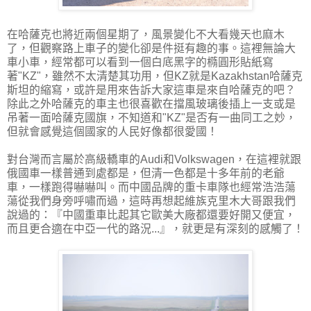
在哈薩克也將近兩個星期了，風景變化不大看幾天也麻木
了，但觀察路上車子的變化卻是件挺有趣的事。這裡無論大
車小車，經常都可以看到一個白底黑字的橢圓形貼紙寫
著"KZ"，雖然不太清楚其功用，但KZ就是Kazakhstan哈薩克
斯坦的縮寫，或許是用來告訴大家這車是來自哈薩克的吧？
除此之外哈薩克的車主也很喜歡在擋風玻璃後插上一支或是
吊著一面哈薩克國旗，不知道和"KZ"是否有一曲同工之妙，
但就會感覺這個國家的人民好像都很愛國！
對台灣而言屬於高級轎車的Audi和Volkswagen，在這裡就跟
俄國車一樣普通到處都是，但清一色都是十多年前的老爺
車，一樣跑得嚇嚇叫。而中國品牌的重卡車隊也經常浩浩蕩
蕩從我們身旁呼嘯而過，這時再想起維族克里木大哥跟我們
說過的：『中國重車比起其它歐美大廠都還要好開又便宜，
而且更合適在中亞一代的路況...』，就更是有深刻的感觸了！