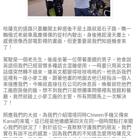
哈薩克的道路只要離開主幹道後不是土路就是石子路，瞧一
輛俄式老爺車風塵僕僕的從村內駛出，身後捲起漫天塵土，
感覺很像西部電影裡的畫面，但更重要是我們知道機會來
了！
駕駛是一個老先生，後座坐著一位帶著墨鏡的男子，他會說
英語但我們已經習慣多種語言混雜使用，一時要只用英文對
話還突然轉不過來，連英文都變得吱吱嗚嗚的。他告訴我們
這裡有一座小麥工廠，跟著他畫的地圖去他已經指派一個人
來接應我們，今晚就直接住在公司的休息房，晚餐就吃他們
工廠廚房做的飯。想不到我們只是想攔車問哪裡有旅館和餐
廳，竟然就碰上小麥工廠的主管，所有問題馬上一次解決
了！
照應我們的大叔，為我們介紹環境同時Chiwen手機又傳來
Kana的來電，這已經是他連續第四天在同一個時間點打來關
心我們的狀況了！對於這位一直默默守護我們的朋友，我們
實在有說不出的感激，因為我們真的不知道怎麼用哈薩克文