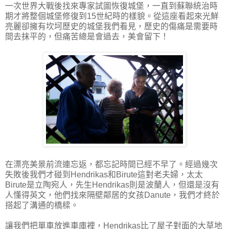
一次世界大戰後找來專家試圖恢復城堡，一直到蘇聯統治時
期才將整個城堡修復到15世紀時的樣貌。從這座看起來光鮮
亮麗卻擁有坎坷歷史的城堡我們看見，歷史的傷痛是需要時
間去抹平的，但痛苦總是會過去，美會留下！
在漂亮美景前流連忘返，都忘記時間已經不早了。經過幾次
失敗後我們才碰到Hendrikas和Birute這對老夫婦，太太
Birute是立陶宛人，先生Hendrikas則是波蘭人，但還是沒有
人懂得英文，他們找來隔壁鄰居的女孩Danute，我們才終於
搭起了溝通的橋樑。
讓我們把單車放進車庫裡，Hendrikas比了屋子對面的大草地