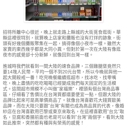
招待所離中心很近，晚上就走路上縣城的大街覓食逛街。華
縣這裡很特別，就算晚上店家和攤販也沒有打烊的跡象，街
頭有好幾個攤販聚集在一起，搞得像個小夜市一樣。雖然大
家賣的東西幾乎都是大同小異，但對於第一次在大陸有像逛
夜市的感覺卻十分新鮮，就像回到台灣一樣。
進城時我們就看到一間大陸的速食品牌，三個雞腿堡竟然只
要14塊人民幣，平均一個不到20元台幣，所以今晚就與他一
起大開殺戒一番！吃完晚餐繼續逛超市，找冰吃、找零嘴
吃，晚上盡情的吃吃喝喝已經變成我們每天固定的生活模
式。這間超市規模不小叫做"家福樂"，裡頭有個台灣商品專
區，仔細看了售價比在台灣買都還要便宜一點，但跟大陸的
品牌比起來可是高單價商品了。就像台灣喜歡花大錢買歐美
品牌，而在大陸只要跟"台灣"有關也成為高品質的代表，像婚
紗店在台灣喜歡用巴黎或東京來取名，在這裡喜歡用"台北"取
名，豆腐和香腸前面也老是可以看到"台灣"兩個字，看到大陸
如此推崇，突然都有種與有榮焉的感覺！