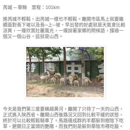
芮城 ─ 華縣 里程：101km
進芮城不輕鬆，出芮城一樣也不輕鬆。離開市區馬上就要繼
續面對長下坡以及長─上─坡，早出發的好處就是天氣會比較
涼爽，一邊欣賞壯麗風光，一邊說著家鄉的問候語，撐過一
個又一個山谷，這就是山西。
今天是我們第三度要橫越黃河，離開了只待了一天的山西，
正式進入陝西省。離開山西後路況又回到比較平緩的狀態，
終於可以比較輕鬆騎車了。馬路邊成群的羊都躲到樹陰下吃
草，避開日正當頭的艷陽，而我們則是躲到華陰市裡吃飯。