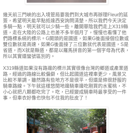
幾天前三門峽的出入境管局要我們到大城市再辦理Fleur的延
簽，希望明天能早點抵達西安詢問清楚，所以我們今天決定
多騎一點，明天就可以少騎一些。離開華陰我們走上X319縣
道，走在大陸的公路上也差不多半個月了，慢慢也看懂了他
們路標系統的標示。G開頭的是國道，如果G後面接個位數或
雙位數就是高速，如果G後面接了三位數就代表是國道，S是
省道，而X就是縣道，都是以羅馬拼音的第一個字母為代表，
所以其實還蠻號區別的。
X319縣道如果沒有路邊的標示其實很像台灣的鄉道或產業道
路，經過的路線比較偏僻，但比起國道這裡車更少，風景又
比較不單調，雖然路有些地方不是很平，但還是條很舒服的
騎車路線。下午就這樣悠閒地邊騎車邊吃剛買的水蜜桃，不
小心就把八顆都吃完了。吃，已經變成騎車時最享受的一件
事，但車衣好像也快包不住我的肚皮了！