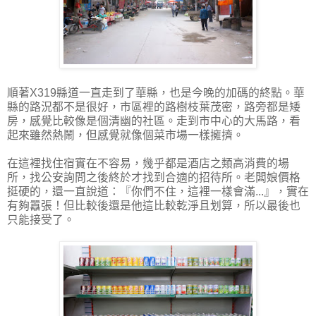
順著X319縣道一直走到了華縣，也是今晚的加碼的終點。華
縣的路況都不是很好，市區裡的路樹枝葉茂密，路旁都是矮
房，感覺比較像是個清幽的社區。走到市中心的大馬路，看
起來雖然熱鬧，但感覺就像個菜市場一樣擁擠。
在這裡找住宿實在不容易，幾乎都是酒店之類高消費的場
所，找公安詢問之後終於才找到合適的招待所。老闆娘價格
挺硬的，還一直說道：『你們不住，這裡一樣會滿...』，實在
有夠囂張！但比較後還是他這比較乾淨且划算，所以最後也
只能接受了。