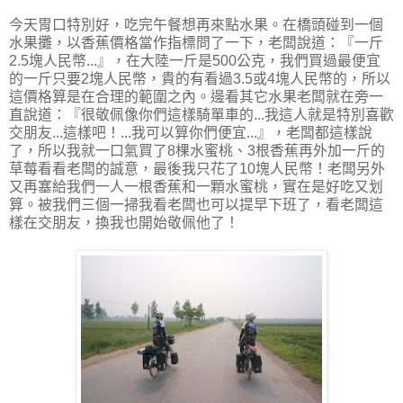
今天胃口特別好，吃完午餐想再來點水果。在橋頭碰到一個
水果攤，以香蕉價格當作指標問了一下，老闆說道：『一斤
2.5塊人民幣...』，在大陸一斤是500公克，我們買過最便宜
的一斤只要2塊人民幣，貴的有看過3.5或4塊人民幣的，所以
這價格算是在合理的範圍之內。邊看其它水果老闆就在旁一
直說道：『很敬佩像你們這樣騎單車的...我這人就是特別喜歡
交朋友...這樣吧！...我可以算你們便宜...』，老闆都這樣說
了，所以我就一口氣買了8棵水蜜桃、3根香蕉再外加一斤的
草莓看看老闆的誠意，最後我只花了10塊人民幣！老闆另外
又再塞給我們一人一根香蕉和一顆水蜜桃，實在是好吃又划
算。被我們三個一掃我看老闆也可以提早下班了，看老闆這
樣在交朋友，換我也開始敬佩他了！