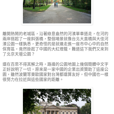
離開熱鬧的老城區，沿著綠意盎然的河濱單車道走，在河的
兩岸搭起了一座斜張橋，整個場景就像台北大直橋與大佳河
濱公園一樣孰悉，更奇怪的是就連走進一座市中心中的自然
保育區，竟然掛起了中國的大紅燈籠，難道這下我們又來到
了北京天壇公園？
還在百思不得其解之時，路邊的公園地圖上幾個簡體中文字
正好說明了一切，原來是一家中國的企業出資贊助了這座公
園，雖然波蘭等東歐國家對台灣都還算友好，但中國也一樣
很努力在拉近與這些國家的距離。