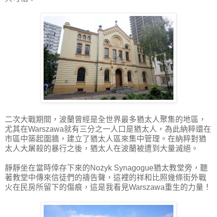
二次大戰期間，波蘭曾經是全世界最多猶太人聚集的地區，
尤其在Warszawa就有三分之一人口是猶太人，為此納粹還在
市區中築起圍牆，建立了猶太人區來集中管理。在納粹對猶
太人大屠殺的暴行之後，猶太人在波蘭被遭到大量滅絕。
靜靜坐在當時倖存下來的Nożyk Synagogue猶太教堂旁，聽
著教堂中傳來信徒們的禱告聲，這裡的祥和比照幾條街外戰
火在民房所留下的傷痕，這是我看見Warszawa重生的力量！