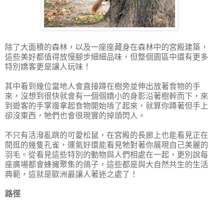
除了大面積的森林，以及一座座藏身在森林中的宮殿建築，
這些美好都值得放慢腳步細細品味，但整個園區中還有更多
特別嬌客更是讓人玩味！
其中看到幾位當地人會直接蹲在樹旁並伸出放著食物的手
來，沒想到很快就會有一個個嬌小的身影沿著樹幹而下，來
到遊客的手掌邊拿起食物開始啃了起來，就算你蹲著但手上
卻沒東西，牠們也會很現實的掉頭閃人。
不只有活潑亂跳的可愛松鼠，在宮殿的長廊上也能看見正在
閒逛的幾隻孔雀，運氣好還能看見牠對著你展現自己美麗的
羽毛。從看見這些特別的動物與人們相處在一起，更別說每
座廣場都會蜂擁聚集的鴿子，這些都是與大自然共生的生活
典範，這就是歐洲最讓人著迷之處了！
路徑