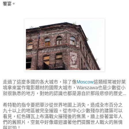
饗宴。
走過了這麼多國的各大城市，除了像
Moscow
這類經常被好萊
塢拿來當作電影題材的國際大城市，Warszawa也是少數從小
就很孰悉的地方，對她的認識也都是源自於那段悲慘的歷史...
希特勒的指令要把華沙從世界地圖上消失，造成全市百分之
九十以上的地區被完全摧毀。從市中心少數殘存的建築可以
看見，紅色磚瓦上布滿戰火摧殘後的焦黑，牆上掛著當年人
們的舊照片，空氣中好像還迴盪著他們提醒世人戰火的無情
與可怕！