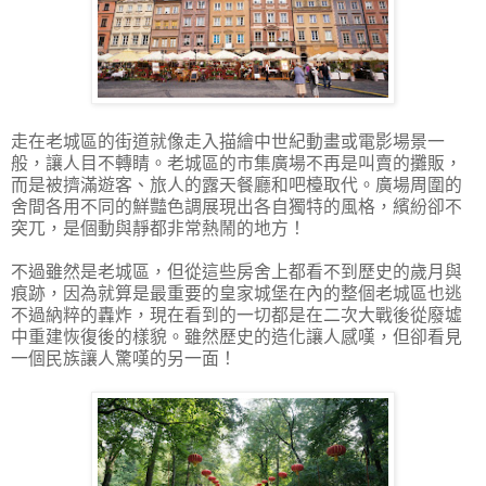
走在老城區的街道就像走入描繪中世紀動畫或電影場景一
般，讓人目不轉睛。老城區的市集廣場不再是叫賣的攤販，
而是被擠滿遊客、旅人的露天餐廳和吧檯取代。廣場周圍的
舍間各用不同的鮮豔色調展現出各自獨特的風格，繽紛卻不
突兀，是個動與靜都非常熱鬧的地方！
不過雖然是老城區，但從這些房舍上都看不到歷史的歲月與
痕跡，因為就算是最重要的皇家城堡在內的整個老城區也逃
不過納粹的轟炸，現在看到的一切都是在二次大戰後從廢墟
中重建恢復後的樣貌。雖然歷史的造化讓人感嘆，但卻看見
一個民族讓人驚嘆的另一面！