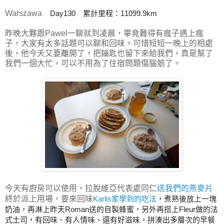
Warszawa
Day130 累計里程：11099.9km
昨晚大夥跟Pawel一聊就到凌晨，畢竟難得有瘋子遇上瘋
子，大家有太多話題可以聊和回味。可惜短短一晚上的相處
後，他今天又要離開了，把鑰匙也留下來給我們，真是幫了
我們一個大忙，可以不用為了住宿問題傷腦筋了。
今天有廚房可以使用，拉脫維亞代表處同仁
送我們的燕麥片
終於派上用場，要來回味
Karlis家學到的吃法
，煮熟後放上一塊
奶油，再淋上昨天Roman送的自製蜂蜜，另外再搭上Fleur做的法
式土司，有回味、有人情味、還有好滋味，拼湊出多層次的早餐