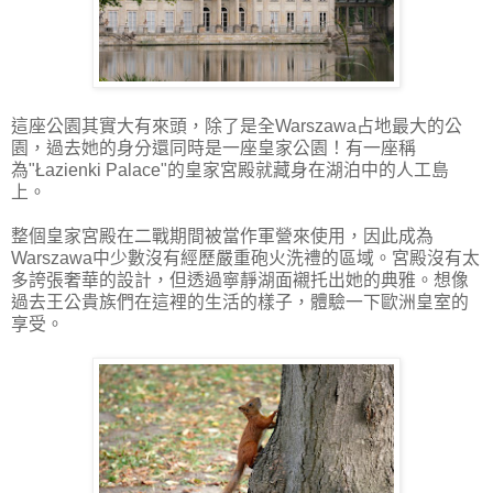
這座公園其實大有來頭，除了是全Warszawa占地最大的公
園，過去她的身分還同時是一座皇家公園！有一座稱
為"Łazienki Palace"的皇家宮殿就藏身在湖泊中的人工島
上。
整個皇家宮殿在二戰期間被當作軍營來使用，因此成為
Warszawa中少數沒有經歷嚴重砲火洗禮的區域。宮殿沒有太
多誇張奢華的設計，但透過寧靜湖面襯托出她的典雅。想像
過去王公貴族們在這裡的生活的樣子，體驗一下歐洲皇室的
享受。